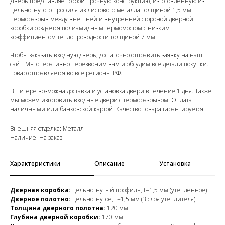
Дверь представляет собой прочную конструкцию, изготовленную из
цельногнутого профиля из листового металла толщиной 1,5 мм.
Терморазрыв между внешней и внутренней стороной дверной
коробки создаётся полиамидным термомостом с низким
коэффициентом теплопроводности толщиной 7 мм.
Чтобы заказать входную дверь, достаточно отправить заявку на наш
сайт. Мы оперативно перезвоним вам и обсудим все детали покупки.
Товар отправляется во все регионы РФ.
В Питере возможна доставка и установка двери в течение 1 дня. Также
мы можем изготовить входные двери с терморазрывом. Оплата
наличными или банковской картой. Качество товара гарантируется.
Внешняя отделка: Металл
Наличие: На заказ
Характеристики
Описание
Установка
Дверная коробка:
цельногнутый профиль, t=1,5 мм (утеплённое)
Дверное полотно:
цельногнутое, t=1,5 мм (3 слоя утеплителя)
Толщина дверного полотна:
120 мм
Глубина дверной коробки:
170 мм