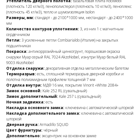
Утеплитель дверного полотна:
базальтовая плита Rockwool
(плотность 120 кг/м3), пенополистерол (плотность 10 кг/м3), пеноплекс
(плотность 45 кг/м3), тепло и шумоизоляция Isolon
Размеры, мм:
стандарт - до 2100*1000 мм, нестандарт - до 2400*1000
мм
Количество контуров уплотнения:
3, из них 1 с магнитным
сердечником
Петли:
3 усиленные петли Combiarialdo (Италия) на закрытых
подшипниках
Покраска:
антикоррозийный цинкогрунт, порошковая окраска
снаружи Муар серый RAL 7024 AkzoNobel, изнутри Муар белый RAL
9003 AkzoNobel
Отделка снаружи:
декоративная отделка металлическим багетом
Терморазрыв:
есть, сплошной терморазрыв дверной коробки и
полотна полиамидным профилем толщиной 7 мм
Отделка внутри:
МДФ 16 мм, покрытие Vinorit «White 2084»
Замок основной:
Kale 252 RL (сувальдный)
Замок дополнительный:
Kale 257 L (сувальдный)
Ночная задвижка:
есть
Накладка основного замка:
ключевина с автоматической шторкой
Накладка дополнительного замка:
ключевина с автоматической
шторкой
Дверная ручка:
Armadillo SQUID
Цвет фурнитуры:
чёрный
Дополнительно:
эксцентрик на основном замке