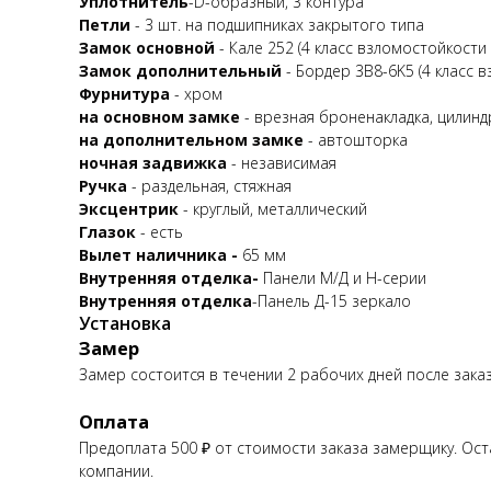
Уплотнитель
-D-образный, 3 контура
Петли
- 3 шт. на подшипниках закрытого типа
Замок основной
- Кале 252 (4 класс взломостойкости
Замок дополнительный
- Бордер 3B8-6K5 (4 класс 
Фурнитура
- хром
на основном замке
- врезная броненакладка, цилинд
на дополнительном замке
- автошторка
ночная задвижка
- независимая
Ручка
- раздельная, стяжная
Эксцентрик
- круглый, металлический
Глазок
- есть
Вылет наличника -
65 мм
Внутренняя отделка-
Панели М/Д и Н-серии
Внутренняя отделка
-Панель Д-15 зеркало
Установка
Замер
Замер состоится в течении 2 рабочих дней после заказ
Оплата
Предоплата 500 ₽ от стоимости заказа замерщику. Ост
компании.