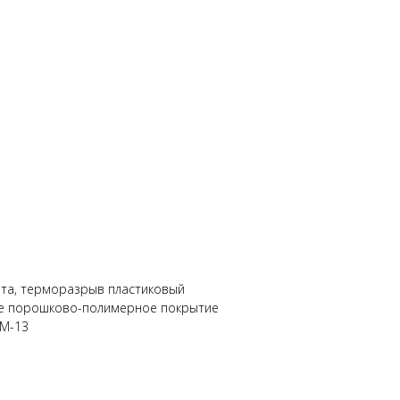
ита, терморазрыв пластиковый
ое порошково-полимерное покрытие
 М-13