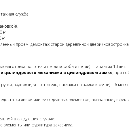
тажная служба.
.
ановкой).
0 ₽
0 ₽
вленный проем, демонтаж старой деревянной двери (новостройка
лозаготовка полотна и петли короба и петли) – гарантия 10 лет.
е цилиндрового механизма в цилиндровом замке
, при со
учки, задвижки, уплотнитель, накладки на замки и ручки) – 6 меся
едостатки двери или ее отдельных элементов, вызванные дефект
ельной в следующих случаях:
 элементы или фурнитура заказчика.