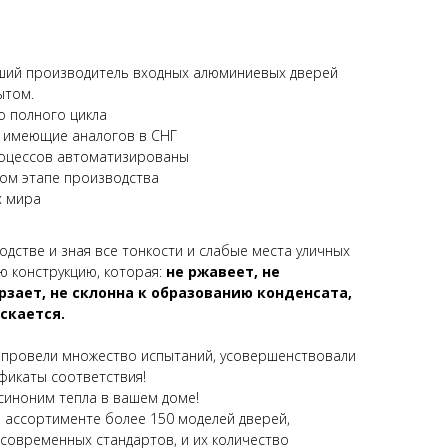
йший производитель входных алюминиевых дверей
ытом.
 полного цикла
е имеющие аналогов в СНГ
оцессов автоматизированы
дом этапе производства
х мира
дстве и зная все тонкости и слабые места уличных
ю конструкцию, которая:
не ржавеет, не
зает, не склонна к образованию конденсата,
скается.
, провели множество испытаний, усовершенствовали
ификаты соответствия!
синоним тепла в вашем доме!
 ассортименте более 150 моделей дверей,
современных стандартов, и их количество