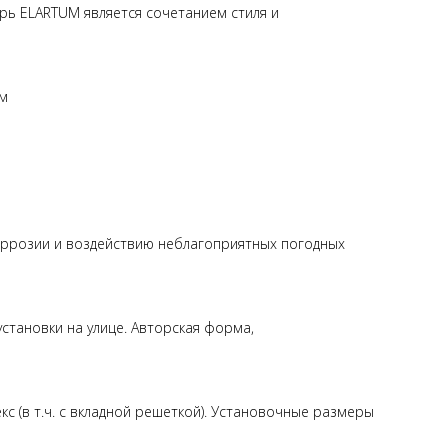
ерь ELARTUM является сочетанием стиля и
ом
оррозии и воздействию неблагоприятных погодных
становки на улице. Авторская форма,
 (в т.ч. с вкладной решеткой). Установочные размеры