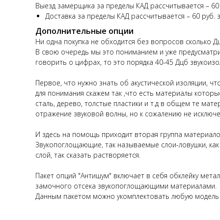
Выезд замерщика за пределы КАД рассчитывается – 60 р
Доставка за пределы КАД рассчитывается – 60 руб. з
Дополнительные опции
Ни одна покупка не обходится без вопросов сколько Дц
В свою очередь мы это пониманием и уже предусматр
говорить о цифрах, то это порядка 40-45 Дцб звукоизо
Первое, что нужно знать об акустической изоляции, ч
для понимания скажем так ,что есть материалы которые
сталь, дерево, толстые пластики и т.д в общем те ма
отражение звуковой волны, но к сожалению не исключе
И здесь на помощь приходит вторая группа материалов
Звукопоглощающие, так называемые слои-ловушки, как 
слой, так сказать растворяется.
Пакет опций "Антишум" включает в себя обклейку мет
замочного отсека звукопоглощающими материалами.
Данным пакетом можно укомплектовать любую модель