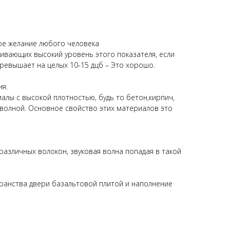
ное желание любого человека
вающих высокий уровень этого показателя, если
 превышает на целых 10-15 дцб – Это хорошо.
ия.
иалы с высокой плотностью, будь то бетон,кирпич,
й волной. Основное свойство этих материалов это
азличных волокон, звуковая волна попадая в такой
транства двери базальтовой плитой и наполнение