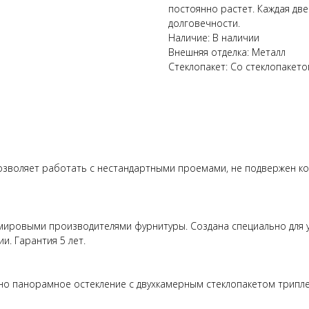
постоянно растет. Каждая дв
долговечности.
Наличие: В наличии
Внешняя отделка: Металл
Стеклопакет: Со стеклопакет
озволяет работать с нестандартными проемами, не подвержен к
 мировыми производителями фурнитуры. Создана специально для у
. Гарантия 5 лет.
о панорамное остекление с двухкамерным стеклопакетом триплекс