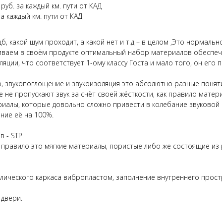
уб. за каждый км. пути от КАД
а каждый км. пути от КАД
б, какой шум проходит, а какой нет и т.д – в целом ,Это нормаль
иваем в своём продукте оптимальный набор материалов обеспечи
ляции, что соответствует 1-ому классу Госта и мало того, он его
то, звукопоглощение и звукоизоляция это абсолютно разные понят
 не пропускают звук за счёт своей жёсткости, как правило матер
териалы, которые довольно сложно привести в колебание звуково
ние её на 100%.
 - STP.
правило это мягкие материалы, пористые либо же состоящие из р
аллического каркаса вибропластом, заполнение внутреннего прос
 двери.