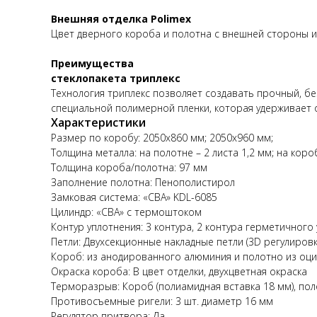
Внешняя отделка Polimex
Цвет дверного короба и полотна с внешней стороны из
Преимущества
стеклопакета триплекс
Технология триплекс позволяет создавать прочный, бе
специальной полимерной пленки, которая удерживает 
Характеристики
Размер по коробу: 2050х860 мм; 2050х960 мм;
Толщина металла: на полотне – 2 листа 1,2 мм; на коро
Толщина короба/полотна: 97 мм
Заполнение полотна: Пенополистирол
Замковая система: «CBA» KDL-6085
Цилиндр: «CBA» с термоштоком
Контур уплотнения: 3 контура, 2 контура герметичного
Петли: Двухсекционные накладные петли (3D регулировка
Короб: из анодированного алюминия и полотно из оци
Окраска короба: В цвет отделки, двухцветная окраска
Терморазрыв: Короб (полиамидная вставка 18 мм), по
Противосъемные ригели: 3 шт. диаметр 16 мм
Регулятор притвора: Да