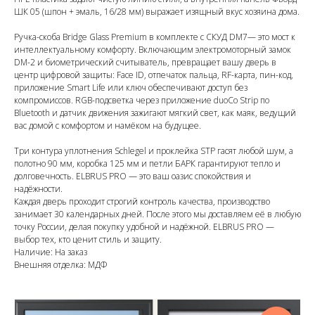
ШК 05 (шпон + эмаль, 16/28 мм) выражает изящный вкус хозяина дома.
Ручка-скоба Bridge Glass Premium в комплекте с СКУД DM7— это мост к
интеллектуальному комфорту. Включающим электромоторный замок
DM-2 и биометрический считыватель, превращает вашу дверь в
центр цифровой защиты: Face ID, отпечаток пальца, RF-карта, пин-код,
приложение Smart Life или ключ обеспечивают доступ без
компромиссов. RGB-подсветка через приложение duoCo Strip по
Bluetooth и датчик движения зажигают мягкий свет, как маяк, ведущий
вас домой с комфортом и намёком на будущее.
Три контура уплотнения Schlegel и проклейка STP гасят любой шум, а
полотно 90 мм, коробка 125 мм и петли БАРК гарантируют тепло и
долговечность. ELBRUS PRO — это ваш оазис спокойствия и
надёжности.
Каждая дверь проходит строгий контроль качества, производство
занимает 30 календарных дней. После этого мы доставляем её в любую
точку России, делая покупку удобной и надёжной. ELBRUS PRO —
выбор тех, кто ценит стиль и защиту.
Наличие: На заказ
Внешняя отделка: МДФ