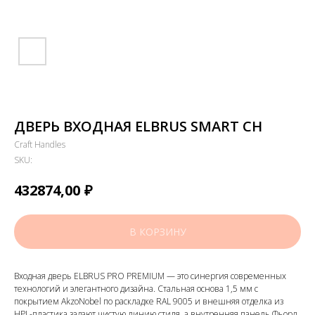
ДВЕРЬ ВХОДНАЯ ELBRUS SMART CH
Craft Handles
SKU:
₽
432874,00
В КОРЗИНУ
Входная дверь ELBRUS PRO PREMIUM — это синергия современных
технологий и элегантного дизайна. Стальная основа 1,5 мм с
покрытием AkzoNobel по раскладке RAL 9005 и внешняя отделка из
HPL-пластика задают чистую линию стиля, а внутренняя панель Фьорд