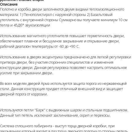
Описание
Полотно и коробка двери заполняются двумя видами теплоизоляционного
материала: 1) Пенополистирол с наружной стороны 2) Базальтовый
утеплитель с внутренней стороны Суммарно вы получаете минимум 10 см
тепла и 45Дб* звукоизоляции
Использование магнитного уплотнителя повышает герметичность двери,
обеспечивает плавное и бесшумное закрывание и открывание двери,
рабочий диапазон температуры от -60 до +90 С.
Использование в дверях эксцентрика предназначено для легкой регулировки
притвора двери, без участия сторонних специалистов и изменения
конструкции двери. Данная регулировка позволяет настроить оптимальное
усилие при закрывании двери.
Во всех моделях дверей Арма используется защита порога из нержавеющей
стали. Данная конструкция придает отличный внешний вид и защищает
дверной порога от коррозии.
Используются петли "Барк" с выдвижным шаром и стальным подшипником.
Данный тип петель исключают заклинивание, скрип и перекосы.
Система сплошного лабиринта - выступ торца дверной коробки, при
закрывании который входит в паз торца дверного полотна со стороны петель,