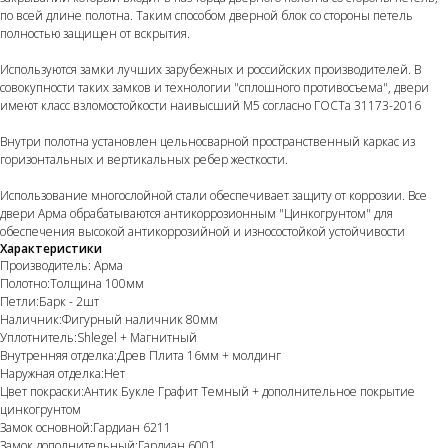
по всей длине полотна. Таким способом дверной блок со стороны петель
полностью защищен от вскрытия.
Используются замки лучших зарубежных и российских производителей. В
совокупности таких замков и технологии "сплошного противосъема", двери
имеют класс взломостойкости наивысший М5 согласно ГОСТа 31173-2016
Внутри полотна установлен цельносварной пространственный каркас из
горизонтальных и вертикальных ребер жесткости.
Использование многослойной стали обеспечивает защиту от коррозии. Все
двери Арма обрабатываются антикоррозионным "Цинкогрунтом" для
обеспечения высокой антикоррозийной и износостойкой устойчивости
Характеристики
Производитель: Арма
Полотно:Толщина 100мм
Петли:Барк - 2шт
Наличник:Фигурный наличник 80мм
Уплотнитель:Shlegel + Магнитный
Внутренняя отделка:Древ Плита 16мм + молдинг
Наружная отделка:Нет
Цвет покраски:Антик Букле Графит Темный + дополнительное покрытие
цинкогрунтом
Замок основной:Гардиан 6211
Замок дополнительный:Гардиан 6001