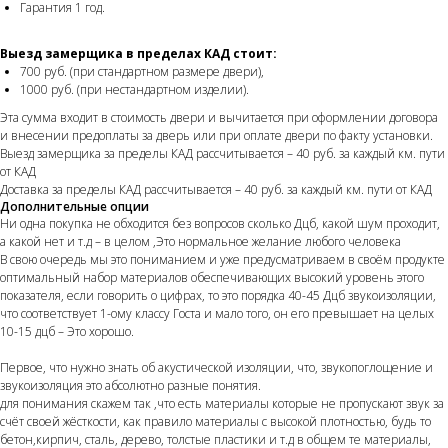
Гарантия 1 год.
Выезд замерщика в пределах КАД стоит:
700 руб. (при стандартном размере двери),
1000 руб. (при нестандартном изделии).
Эта сумма входит в стоимость двери и вычитается при оформлении договора
и внесении предоплаты за дверь или при оплате двери по факту установки.
Выезд замерщика за пределы КАД рассчитывается – 40 руб. за каждый км. пути
от КАД
Доставка за пределы КАД рассчитывается – 40 руб. за каждый км. пути от КАД
Дополнительные опции
Ни одна покупка не обходится без вопросов сколько Дцб, какой шум проходит,
а какой нет и т.д – в целом ,Это нормальное желание любого человека
В свою очередь мы это пониманием и уже предусматриваем в своём продукте
оптимальный набор материалов обеспечивающих высокий уровень этого
показателя, если говорить о цифрах, то это порядка 40-45 Дцб звукоизоляции,
что соответствует 1-ому классу Госта и мало того, он его превышает на целых
10-15 дцб – Это хорошо.
Первое, что нужно знать об акустической изоляции, что, звукопоглощение и
звукоизоляция это абсолютно разные понятия.
для понимания скажем так ,что есть материалы которые не пропускают звук за
счёт своей жёсткости, как правило материалы с высокой плотностью, будь то
бетон,кирпич, сталь, дерево, толстые пластики и т.д в общем те материалы,