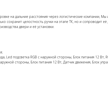
овке на дальние расстояния через логистические компании, Мы и
лько сохранит целостность ручки на этапе ТК, но и сопроводит е
изводства двери и её установки.
а;
ода, Led подсветка RGB с наружной стороны, Блок питания 12 Вт, 
наружной стороны, Блок питания 12 Вт, Датчик движения, Блок управ