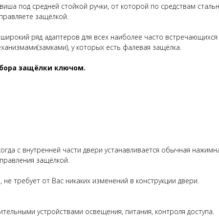
виша под средней стойкой ручки, от которой по средствам сталь
правляете защёлкой.
широкий ряд адаптеров для всех наиболее часто встречающихся 
анизмами(замками), у которых есть фалевая защёлка.
убора защёлки ключом.
огда с внутренней части двери устанавливается обычная нажимн
управления защёлкой.
, не требует от Вас никаких изменений в конструкции двери.
нительными устройствами освещения, питания, контроля доступа.