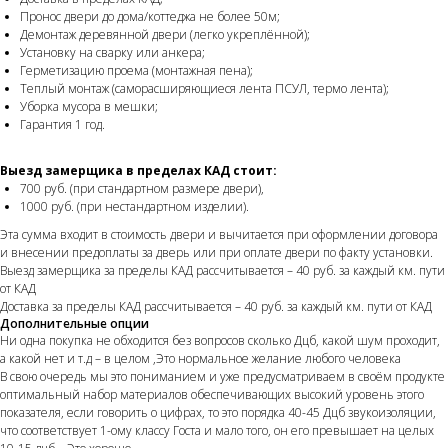
Пронос двери до дома/коттеджа не более 50м;
Демонтаж деревянной двери (легко укреплённой);
Установку на сварку или анкера;
Герметизацию проема (монтажная пена);
Теплый монтаж (саморасширяющиеся лента ПСУЛ, термо лента);
Уборка мусора в мешки;
Гарантия 1 год.
Выезд замерщика в пределах КАД стоит:
700 руб. (при стандартном размере двери),
1000 руб. (при нестандартном изделии).
Эта сумма входит в стоимость двери и вычитается при оформлении договора
и внесении предоплаты за дверь или при оплате двери по факту установки.
Выезд замерщика за пределы КАД рассчитывается – 40 руб. за каждый км. пути
от КАД
Доставка за пределы КАД рассчитывается – 40 руб. за каждый км. пути от КАД
Дополнительные опции
Ни одна покупка не обходится без вопросов сколько Дцб, какой шум проходит,
а какой нет и т.д – в целом ,Это нормальное желание любого человека
В свою очередь мы это пониманием и уже предусматриваем в своём продукте
оптимальный набор материалов обеспечивающих высокий уровень этого
показателя, если говорить о цифрах, то это порядка 40-45 Дцб звукоизоляции,
что соответствует 1-ому классу Госта и мало того, он его превышает на целых