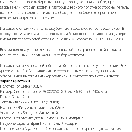
Система сплошного лабиринта - выступ торца дверной коробки, при
закрывании который входит в паз торца дверного полотна со стороны петель,
по всей длине полотна. Таким способом дверной блок со стороны петель
полностью защищен от вскрытия.
Используются замки лучших зарубежных и российских производителей. В
совокупности таких замков и технологии "сплошного противосъема", двери
имеют класс взломостойкости наивысший М5 согласно ГОСТа 31173-2016
Внутри полотна установлен цельносварной пространственный каркас из
горизонтальных и вертикальных ребер жесткости.
Использование многослойной стали обеспечивает защиту от коррозии. Все
двери Арма обрабатываются антикоррозионным "Цинкогрунтом" для
обеспечения высокой антикоррозийной и износостойкой устойчивости
Характеристики
Полотно Толщина 100мм
Размер: Световой проем: 960Х2050=840мм,860Х2050=740мм кг
Петли Барк - 2шт
Дополнительный лист Нет (Опция)
Наличник Фигурный наличник 80мм
Уплотнитель Shlegel + Магнитный
Внутренняя отделка Древ Плита 16мм + молдинг
Наружная отделка Древ Плита 16мм + молдинг
Цвет покраски Муар черный + дополнительное покрытие цинкогрунтом