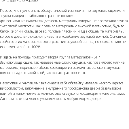
10-15 дцб – Это хорошо.
Первое, что нужно знать об акустической изоляции, что, звукопоглощение и
звукоизоляция это абсолютно разные понятия.
для понимания скажем так ,что есть материалы которые не пропускают звук за
счёт своей жёсткости, как правило материалы с высокой плотностью, будь то
бетон,кирпич, сталь, дерево, толстые пластики и т.д в общем те материалы,
которые довольно сложно привести в колебание звуковой волной. Основное
свойство этих материалов это отражение звуковой волны, но к сожалению не
исключение её на 100%.
И здесь на помощь приходит вторая группа материалов - STP.
Звукопоглощающие, так называемые слои-ловушки, как правило это мягкие
материалы, пористые либо же состоящие из различных волокон, звуковая
волна попадая в такой слой, так сказать растворяется.
Пакет опций "Антишум" включает в себя обклейку металлического каркаса
вибропластом, заполнение внутреннего пространства двери базальтовой
плитой и наполнение замочного отсека звукопоглощающими материалами.
Данным пакетом можно укомплектовать любую модель двери.