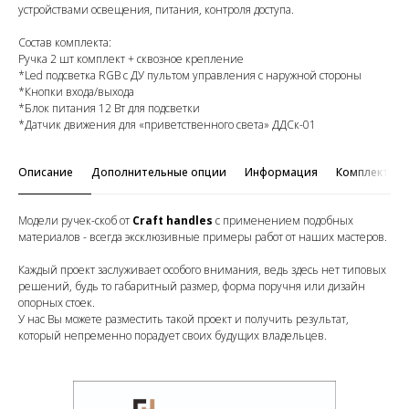
устройствами освещения, питания, контроля доступа.
Состав комплекта:
Ручка 2 шт комплект + сквозное крепление
*Led подсветка RGB с ДУ пультом управления с наружной стороны
*Кнопки входа/выхода
*Блок питания 12 Вт для подсветки
*Датчик движения для «приветственного света» ДДСк-01
Описание
Дополнительные опции
Информация
Комплектац
Модели ручек-скоб от
Craft handles
с применением подобных
материалов - всегда эксклюзивные примеры работ от наших мастеров.
Каждый проект заслуживает особого внимания, ведь здесь нет типовых
решений, будь то габаритный размер, форма поручня или дизайн
опорных стоек.
У нас Вы можете разместить такой проект и получить результат,
который непременно порадует своих будущих владельцев.