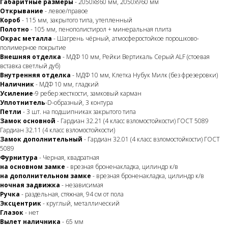
Габаритные размеры
- 2050x860 мм, 2050x960 мм
Открывание
- левое/правое
Короб
- 115 мм, закрытого типа, утепленный
Полотно
- 105 мм, пенополистирол + минеральная плита
Окрас металла
- Шагрень чёрный, атмосферостойкое порошково-
полимерное покрытие
Внешняя отделка
- МДФ 10 мм, Рейки Вертикаль Серый ALF (стоевая
вставка светлый дуб)
Внутренняя отделка
- МДФ 10 мм, Клетка Нубук Милк (без фрезеровки)
Наличник
- МДФ 10 мм, гладкий
Усиление
-9 ребер жесткости, замковый карман
Уплотнитель
-D-образный, 3 контура
Петли
- 3 шт. на подшипниках закрытого типа
Замок основной
- Гардиан 32.21 (4 класс взломостойкости) ГОСТ 5089
Гардиан 32.11 (4 класс взломостойкости)
Замок дополнительный
- Гардиан 32.01 (4 класс взломостойкости) ГОСТ
5089
Фурнитура
- Черная, квадратная
на основном замке
- врезная броненакладка, цилиндр к/в
на дополнительном замке
- врезная броненакладка, цилиндр к/в
ночная задвижка
- независимая
Ручка
- раздельная, стяжная, 94 см от пола
Эксцентрик
- круглый, металлический
Глазок
- нет
Вылет наличника
- 65 мм