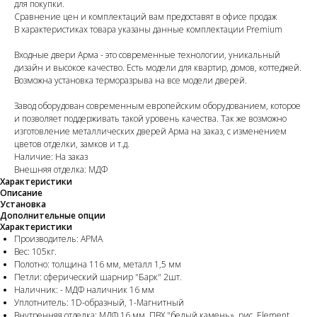
для покупки.
Сравнение цен и комплектаций вам предоставят в офисе продаж
В характеристиках товара указаны данные комплектации Premium
Входные двери Арма - это современные технологии, уникальный
дизайн и высокое качество. Есть модели для квартир, домов, коттеджей.
Возможна установка терморазрыва на все модели дверей.
Завод оборудован современным европейским оборудованием, которое
и позволяет поддерживать такой уровень качества. Так же возможно
изготовление металлических дверей Арма на заказ, с изменением
цветов отделки, замков и т.д.
Наличие: На заказ
Внешняя отделка: МДФ
Характеристики
Описание
Установка
Дополнительные опции
Характеристики
Производитель: АРМА
Вес: 105кг.
Полотно: толщина 116 мм, металл 1,5 мм
Петли: сферический шарнир "Барк" 2шт.
Наличник: - МДФ наличник 16 мм
Уплотнитель: 1D-образный, 1-Магнитный
Внутренняя отделка: МДФ 16 мм, ПВХ "белый камень», рис. Element