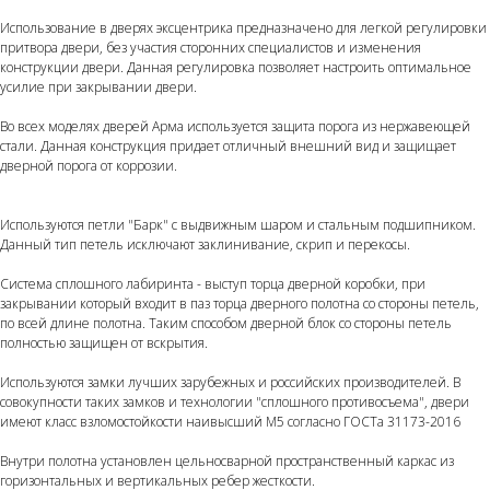
Использование в дверях эксцентрика предназначено для легкой регулировки
притвора двери, без участия сторонних специалистов и изменения
конструкции двери. Данная регулировка позволяет настроить оптимальное
усилие при закрывании двери.
Во всех моделях дверей Арма используется защита порога из нержавеющей
стали. Данная конструкция придает отличный внешний вид и защищает
дверной порога от коррозии.
Используются петли "Барк" с выдвижным шаром и стальным подшипником.
Данный тип петель исключают заклинивание, скрип и перекосы.
Система сплошного лабиринта - выступ торца дверной коробки, при
закрывании который входит в паз торца дверного полотна со стороны петель,
по всей длине полотна. Таким способом дверной блок со стороны петель
полностью защищен от вскрытия.
Используются замки лучших зарубежных и российских производителей. В
совокупности таких замков и технологии "сплошного противосъема", двери
имеют класс взломостойкости наивысший М5 согласно ГОСТа 31173-2016
Внутри полотна установлен цельносварной пространственный каркас из
горизонтальных и вертикальных ребер жесткости.