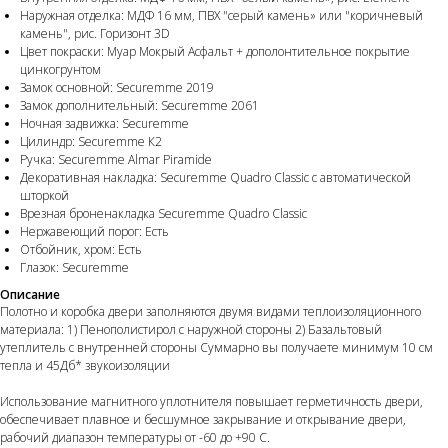
Наружная отделка: МДФ 16 мм, ПВХ "серый камень» или "коричневый
камень", рис. Горизонт 3D
Цвет покраски: Муар Мокрый Асфальт + дополонтительное покрытие
цинкогрунтом
Замок основной: Securemme 2019
Замок дополнительный: Securemme 2061
Ночная задвижка: Securemme
Цилиндр: Securemme К2
Ручка: Securemme Almar Piramide
Декоративная накладка: Securemme Quadro Classic с автоматической
шторкой
Врезная броненакладка Securemme Quadro Classic
Нержавеющий порог: Есть
Отбойник, хром: Есть
Глазок: Securemme
Описание
Полотно и коробка двери заполняются двумя видами теплоизоляционного
материала: 1) Пенополистирол с наружной стороны 2) Базальтовый
утеплитель с внутренней стороны Суммарно вы получаете минимум 10 см
тепла и 45Дб* звукоизоляции
Использование магнитного уплотнителя повышает герметичность двери,
обеспечивает плавное и бесшумное закрывание и открывание двери,
рабочий диапазон температуры от -60 до +90 С.