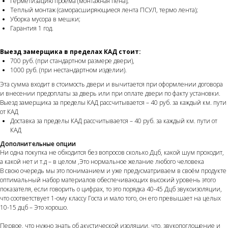
Герметизацию проема (монтажная пена);
Теплый монтаж (саморасширяющиеся лента ПСУЛ, термо лента);
Уборка мусора в мешки;
Гарантия 1 год.
Выезд замерщика в пределах КАД стоит:
700 руб. (при стандартном размере двери),
1000 руб. (при нестандартном изделии).
Эта сумма входит в стоимость двери и вычитается при оформлении договора
и внесении предоплаты за дверь или при оплате двери по факту установки.
Выезд замерщика за пределы КАД рассчитывается – 40 руб. за каждый км. пути
от КАД
Доставка за пределы КАД рассчитывается – 40 руб. за каждый км. пути от
КАД
Дополнительные опции
Ни одна покупка не обходится без вопросов сколько Дцб, какой шум проходит,
а какой нет и т.д – в целом ,Это нормальное желание любого человека
В свою очередь мы это пониманием и уже предусматриваем в своём продукте
оптимальный набор материалов обеспечивающих высокий уровень этого
показателя, если говорить о цифрах, то это порядка 40-45 Дцб звукоизоляции,
что соответствует 1-ому классу Госта и мало того, он его превышает на целых
10-15 дцб – Это хорошо.
Первое, что нужно знать об акустической изоляции, что, звукопоглощение и