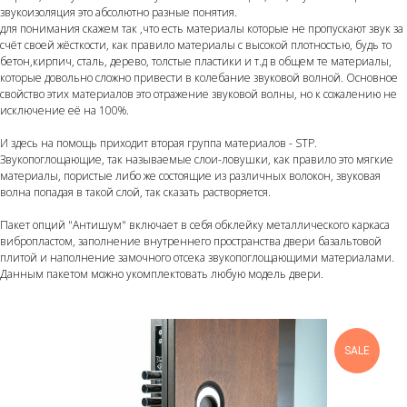
звукоизоляция это абсолютно разные понятия.
для понимания скажем так ,что есть материалы которые не пропускают звук за
счёт своей жёсткости, как правило материалы с высокой плотностью, будь то
бетон,кирпич, сталь, дерево, толстые пластики и т.д в общем те материалы,
которые довольно сложно привести в колебание звуковой волной. Основное
свойство этих материалов это отражение звуковой волны, но к сожалению не
исключение её на 100%.
И здесь на помощь приходит вторая группа материалов - STP.
Звукопоглощающие, так называемые слои-ловушки, как правило это мягкие
материалы, пористые либо же состоящие из различных волокон, звуковая
волна попадая в такой слой, так сказать растворяется.
Пакет опций "Антишум" включает в себя обклейку металлического каркаса
вибропластом, заполнение внутреннего пространства двери базальтовой
плитой и наполнение замочного отсека звукопоглощающими материалами.
Данным пакетом можно укомплектовать любую модель двери.
SALE