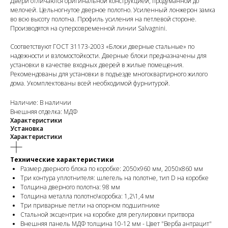
Двери отличаются оригинальной конструкцией, продуманной до
мелочей. Цельногнутое дверное полотно. Усиленный лонжерон замка
во всю высоту полотна. Профиль усиления на петлевой стороне.
Производятся на суперсовременной линии Salvagnini.
Соответствуют ГОСТ 31173-2003 «Блоки дверные стальные» по
надежности и взломостойкости. Дверные блоки предназначены для
установки в качестве входных дверей в жилые помещения.
Рекомендованы для установки в подъезде многоквартирного жилого
дома. Укомплектованы всей необходимой фурнитурой.
Наличие: В наличии
Внешняя отделка: МДФ
Характеристики
Установка
Характеристики
Технические характеристики
Размер дверного блока по коробке: 2050х960 мм, 2050х860 мм
Три контура уплотнителя: шлегель на полотне, тип D на коробке
Толщина дверного полотна: 98 мм
Толщина металла полотно\коробка: 1,2\1,4 мм
Три приварные петли на опорном подшипнике
Стальной эксцентрик на коробке для регулировки притвора
Внешняя панель МДФ толщина 10-12 мм - Цвет "Верба антрацит"