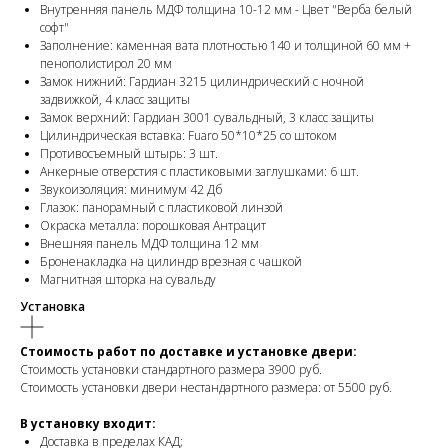
Внутренняя панель МДФ толщина 10-12 мм - Цвет "Верба белый
софт"
Заполнение: каменная вата плотностью 140 и толщиной 60 мм +
пенополистирол 20 мм
Замок нижний: Гардиан 3215 цилиндрический с ночной
задвижкой, 4 класс защиты
Замок верхний: Гардиан 3001 сувальдный, 3 класс защиты
Цилиндрическая вставка: Fuaro 50*10*25 со штоком
Противосъемный штырь: 3 шт.
Анкерные отверстия с пластиковыми заглушками: 6 шт.
Звукоизоляция: минимум 42 Дб
Глазок: панорамный с пластиковой линзой
Окраска металла: порошковая Антрацит
Внешняя панель МДФ толщина 12 мм
Броненакладка на цилиндр врезная с чашкой
Магнитная шторка на сувальду
Установка
Стоимость работ по доставке и установке двери:
Стоимость установки стандартного размера 3900 руб.
Стоимость установки двери нестандартного размера: от 5500 руб.
В установку входит:
Доставка в пределах КАД;