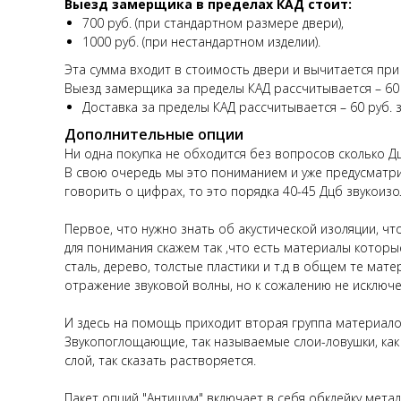
Выезд замерщика в пределах КАД стоит:
700 руб. (при стандартном размере двери),
1000 руб. (при нестандартном изделии).
Эта сумма входит в стоимость двери и вычитается при
Выезд замерщика за пределы КАД рассчитывается – 60 р
Доставка за пределы КАД рассчитывается – 60 руб. з
Дополнительные опции
Ни одна покупка не обходится без вопросов сколько Дц
В свою очередь мы это пониманием и уже предусматр
говорить о цифрах, то это порядка 40-45 Дцб звукоизо
Первое, что нужно знать об акустической изоляции, ч
для понимания скажем так ,что есть материалы которые
сталь, дерево, толстые пластики и т.д в общем те ма
отражение звуковой волны, но к сожалению не исключе
И здесь на помощь приходит вторая группа материалов
Звукопоглощающие, так называемые слои-ловушки, как 
слой, так сказать растворяется.
Пакет опций "Антишум" включает в себя обклейку мет