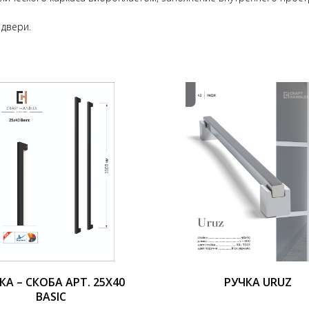
двери.
КА – СКОБА АРТ. 25Х40
РУЧКА URUZ
BASIC