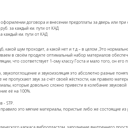
 оформлении договора и внесении предоплаты за дверь или при о
уб. за каждый км. пути от КАД
а каждый км. пути от КАД
б, какой шум проходит, а какой нет и т.д – в целом ,Это нормаль
иваем в своём продукте оптимальный набор материалов обеспечи
ляции, что соответствует 1-ому классу Госта и мало того, он его
то, звукопоглощение и звукоизоляция это абсолютно разные понят
 не пропускают звук за счёт своей жёсткости, как правило матер
териалы, которые довольно сложно привести в колебание звуково
ние её на 100%.
 - STP.
правило это мягкие материалы, пористые либо же состоящие из р
аллического каркаса вибропластом, заполнение внутреннего прос