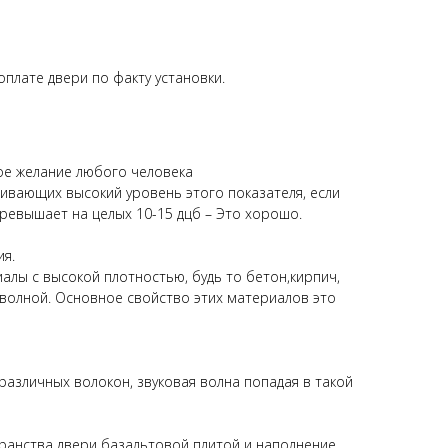
плате двери по факту установки.
ное желание любого человека
вающих высокий уровень этого показателя, если
 превышает на целых 10-15 дцб – Это хорошо.
ия.
иалы с высокой плотностью, будь то бетон,кирпич,
й волной. Основное свойство этих материалов это
азличных волокон, звуковая волна попадая в такой
транства двери базальтовой плитой и наполнение