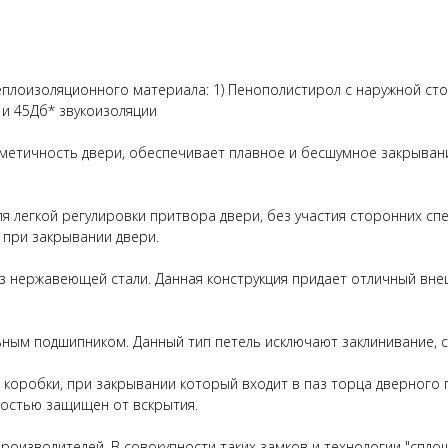
еплоизоляционного материала: 1) Пенополистирол с наружной сто
и 45Дб* звукоизоляции
метичность двери, обеспечивает плавное и бесшумное закрывани
я легкой регулировки притвора двери, без участия сторонних сп
 при закрывании двери.
из нержавеющей стали. Данная конструкция придает отличный вн
ьным подшипником. Данный тип петель исключают заклинивание, с
коробки, при закрывании который входит в паз торца дверного п
ностью защищен от вскрытия.
роизводителей. В совокупности таких замков и технологии "спло