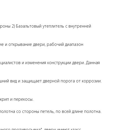
роны 2) Базальтовый утеплитель с внутренней
е и открывание двери, рабочий диапазон
ециалистов и изменения конструкции двери. Данная
ешний вид и защищает дверной порога от коррозии.
крип и перекосы.
олотна со стороны петель, по всей длине полотна.
шного противосъема", двери имеют класс