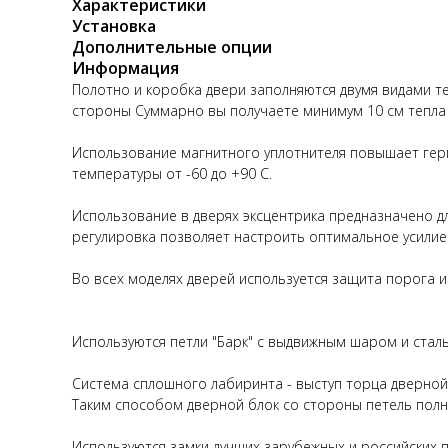
Характеристики
Установка
Дополнительные опции
Информация
Полотно и коробка двери заполняются двумя видами т
стороны Суммарно вы получаете минимум 10 см тепла 
Использование магнитного уплотнителя повышает гер
температуры от -60 до +90 С.
Использование в дверях эксцентрика предназначено дл
регулировка позволяет настроить оптимальное усилие
Во всех моделях дверей используется защита порога 
Используются петли "Барк" с выдвижным шаром и стал
Система сплошного лабиринта - выступ торца дверной 
Таким способом дверной блок со стороны петель пол
Используются замки лучших зарубежных и российских п