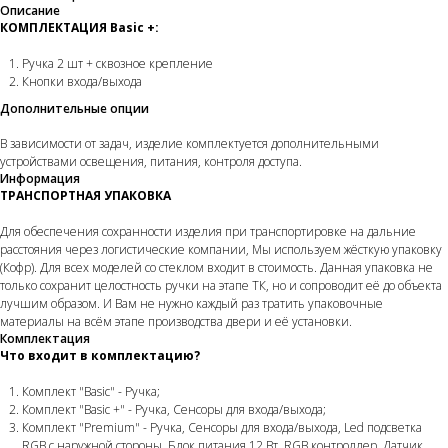
Описание
КОМПЛЕКТАЦИЯ Basic +:
Ручка 2 шт + сквозное крепление
Кнопки входа/выхода
Дополнительные опции
В зависимости от задач, изделие комплектуется дополнительными
устройствами освещения, питания, контроля доступа.
Информация
ТРАНСПОРТНАЯ УПАКОВКА
Для обеспечения сохранности изделия при транспортировке на дальние
расстояния через логистические компании, Мы используем жёсткую упаковку
(Кофр). Для всех моделей со стеклом входит в стоимость. Данная упаковка не
только сохранит целостность ручки на этапе ТК, но и сопроводит её до объекта
лучшим образом. И Вам не нужно каждый раз тратить упаковочные
материалы на всём этапе производства двери и её установки.
Комплектация
Что входит в комплектацию?
Комплект "Basic" - Ручка;
Комплект "Basic +" - Ручка, Сенсоры для входа/выхода;
Комплект "Premium" - Ручка, Сенсоры для входа/выхода, Led подсветка
RGB с наружной стороны, Блок питания 12 Вт, RGB контроллер, Датчик