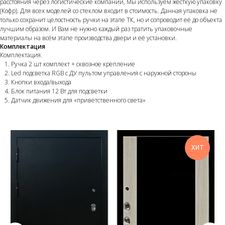
расстояния через логистические компании, Мы используем жёсткую упаковку
(Кофр). Для всех моделей со стеклом входит в стоимость. Данная упаковка не
только сохранит целостность ручки на этапе ТК, но и сопроводит её до объекта
лучшим образом. И Вам не нужно каждый раз тратить упаковочные
материалы на всём этапе производства двери и её установки.
Комплектация
Комплектация.
Ручка 2 шт комплект + сквозное крепление
Led подсветка RGB с ДУ пультом управления с наружной стороны
Кнопки входа/выхода
Блок питания 12 Вт для подсветки
Датчик движения для «приветственного света»
ХИТ