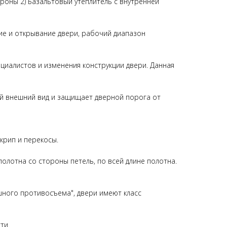
роны 2) Базальтовый утеплитель с внутренней
е и открывание двери, рабочий диапазон
ециалистов и изменения конструкции двери. Данная
ый внешний вид и защищает дверной порога от
крип и перекосы.
олотна со стороны петель, по всей длине полотна.
шного противосъема", двери имеют класс
ти.