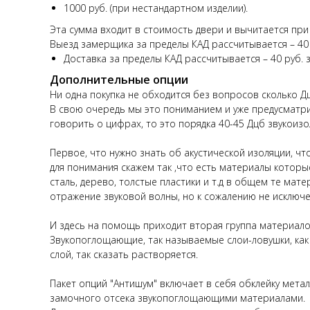
1000 руб. (при нестандартном изделии).
Эта сумма входит в стоимость двери и вычитается при
Выезд замерщика за пределы КАД рассчитывается – 40 р
Доставка за пределы КАД рассчитывается – 40 руб. з
Дополнительные опции
Ни одна покупка не обходится без вопросов сколько Дц
В свою очередь мы это пониманием и уже предусматр
говорить о цифрах, то это порядка 40-45 Дцб звукоизо
Первое, что нужно знать об акустической изоляции, ч
для понимания скажем так ,что есть материалы которые
сталь, дерево, толстые пластики и т.д в общем те ма
отражение звуковой волны, но к сожалению не исключе
И здесь на помощь приходит вторая группа материалов
Звукопоглощающие, так называемые слои-ловушки, как 
слой, так сказать растворяется.
Пакет опций "Антишум" включает в себя обклейку мет
замочного отсека звукопоглощающими материалами.