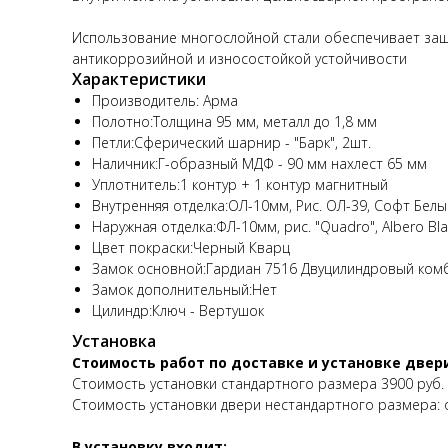
Использование многослойной стали обеспечивает защ
антикоррозийной и износостойкой устойчивости
Характеристики
Производитель: Арма
Полотно:Толщина 95 мм, металл до 1,8 мм
Петли:Сферический шарнир - "Барк", 2шт.
Наличник:Г-образный МДФ - 90 мм нахлест 65 мм
Уплотнитель:1 контур + 1 контур магнитный
Внутренняя отделка:ОЛ-10мм, Рис. ОЛ-39, Софт Белы
Наружная отделка:ФЛ-10мм, рис. "Quadro", Albero Bl
Цвет покраски:Черный Кварц
Замок основной:Гардиан 7516 Двуцилиндровый комб
Замок дополнительный:Нет
Цилиндр:Ключ - Вертушок
Установка
Стоимость работ по доставке и установке двер
Стоимость установки стандартного размера 3900 руб.
Стоимость установки двери нестандартного размера: о
В установку входит: