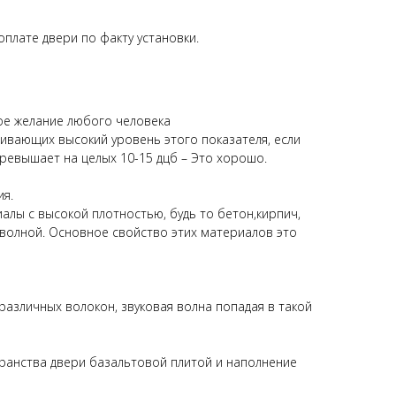
плате двери по факту установки.
ное желание любого человека
вающих высокий уровень этого показателя, если
 превышает на целых 10-15 дцб – Это хорошо.
ия.
иалы с высокой плотностью, будь то бетон,кирпич,
й волной. Основное свойство этих материалов это
азличных волокон, звуковая волна попадая в такой
транства двери базальтовой плитой и наполнение