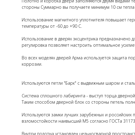
Полотно и коробка двери заполняются двумя видами т
стороны Суммарно вы получаете минимум 10 см тепла 
Использование магнитного уплотнителя повышает гер
температуры от -60 до +90 С.
Использование в дверях эксцентрика предназначено дл
регулировка позволяет настроить оптимальное усилие
Во всех моделях дверей Арма используется защита по
коррозии.
Используются петли "Барк" с выдвижным шаром и стал
Система сплошного лабиринта - выступ торца дверной 
Таким способом дверной блок со стороны петель пол
Используются замки лучших зарубежных и российских п
взломостойкости наивысший М5 согласно ГОСТа 31173
Внутри полотна установлен цельносварной пространст