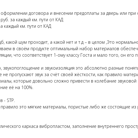
 оформлении договора и внесении предоплаты за дверь или при о
уб. за каждый км. пути от КАД
а каждый км. пути от КАД
б, какой шум проходит, а какой нет и т.д – в целом ,Это нормаль
иваем в своём продукте оптимальный набор материалов обеспечи
ляции, что соответствует 1-ому классу Госта и мало того, он его
то, звукопоглощение и звукоизоляция это абсолютно разные понят
 не пропускают звук за счёт своей жёсткости, как правило матер
териалы, которые довольно сложно привести в колебание звуково
ние её на 100%.
 - STP.
правило это мягкие материалы, пористые либо же состоящие из р
аллического каркаса вибропластом, заполнение внутреннего прос