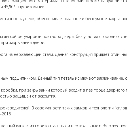
еплоизоляционного материала: 1) Пенополистирол с наружной сто
и 45Дб* звукоизоляции
метичность двери, обеспечивает плавное и бесшумное закрывани
я легкой регулировки притвора двери, без участия сторонних сп
 при закрывании двери.
рога из нержавеющей стали. Данная конструкция придает отличн
ьным подшипником. Данный тип петель исключают заклинивание, с
коробки, при закрывании который входит в паз торца дверного п
ностью защищен от вскрытия.
роизводителей. В совокупности таких замков и технологии "спло
-2016
венный каркас из горизонтальных и вертикальных ребер жесткос