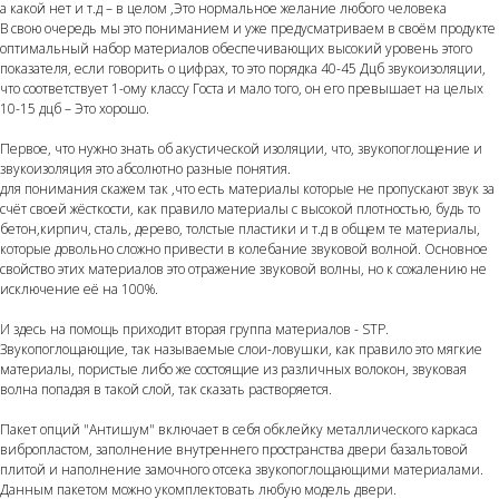
а какой нет и т.д – в целом ,Это нормальное желание любого человека
В свою очередь мы это пониманием и уже предусматриваем в своём продукте
оптимальный набор материалов обеспечивающих высокий уровень этого
показателя, если говорить о цифрах, то это порядка 40-45 Дцб звукоизоляции,
что соответствует 1-ому классу Госта и мало того, он его превышает на целых
10-15 дцб – Это хорошо.
Первое, что нужно знать об акустической изоляции, что, звукопоглощение и
звукоизоляция это абсолютно разные понятия.
для понимания скажем так ,что есть материалы которые не пропускают звук за
счёт своей жёсткости, как правило материалы с высокой плотностью, будь то
бетон,кирпич, сталь, дерево, толстые пластики и т.д в общем те материалы,
которые довольно сложно привести в колебание звуковой волной. Основное
свойство этих материалов это отражение звуковой волны, но к сожалению не
исключение её на 100%.
И здесь на помощь приходит вторая группа материалов - STP.
Звукопоглощающие, так называемые слои-ловушки, как правило это мягкие
материалы, пористые либо же состоящие из различных волокон, звуковая
волна попадая в такой слой, так сказать растворяется.
Пакет опций "Антишум" включает в себя обклейку металлического каркаса
вибропластом, заполнение внутреннего пространства двери базальтовой
плитой и наполнение замочного отсека звукопоглощающими материалами.
Данным пакетом можно укомплектовать любую модель двери.