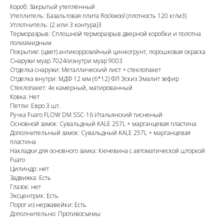
Короб: Закрытый утеплённый
Утеплитель: Базальтовая плита Rockwool (плотность 120 кг/м3)
Уплотнитель: (2 или 3 контура)3
Терморазрыв: Сплошной терморазрыв дверной коробки и полотна
полиамидным
Покрытие: (цвет) антикоррозийный цинкогрунт, порошковая окраска
Снаружи муар 7024/изнутри муар 9003
Отделка снаружи: Металлический лист + стеклопакет
Отделка внутри: МДФ 12 мм (6*12) ФЛ Эскиз Эмалит зефир
Стеклопакет: 4х камерный, матированный
Ковка: Нет
Петли: Евро 3 шт.
Ручка Fuaro FLOW DM SSC-16 Итальянский тисненый
Основной замок: Сувальдный KALE 257L + марганцевая пластина
Дополнительный замок: Сувальдный KALE 257L + марганцевая
пластина
Накладки для основного замка: Кючевина с автоматической шторкой
Fuaro
Цилиндр: нет
Задвижка: Есть
Глазок: нет
Эксцентрик: Есть
Порог из нержавейки: Есть
Дополнительно: Противосъемы