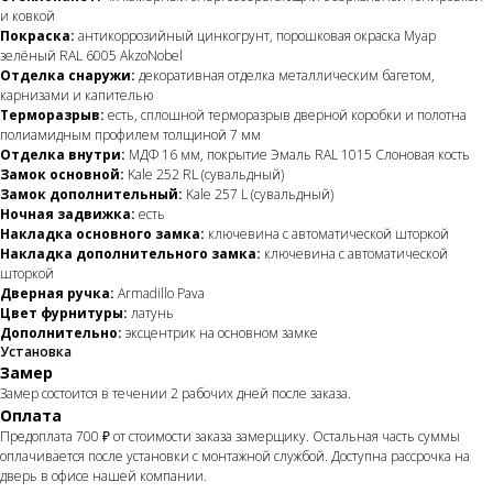
и ковкой
Покраска:
антикоррозийный цинкогрунт, порошковая окраска Муар
зелёный RAL 6005 AkzoNobel
Отделка снаружи:
декоративная отделка металлическим багетом,
карнизами и капителью
Терморазрыв:
есть, сплошной терморазрыв дверной коробки и полотна
полиамидным профилем толщиной 7 мм
Отделка внутри:
МДФ 16 мм, покрытие Эмаль RAL 1015 Слоновая кость
Замок основной:
Kale 252 RL (сувальдный)
Замок дополнительный:
Kale 257 L (сувальдный)
Ночная задвижка:
есть
Накладка основного замка:
ключевина с автоматической шторкой
Накладка дополнительного замка:
ключевина с автоматической
шторкой
Дверная ручка:
Armadillo Pava
Цвет фурнитуры:
латунь
Дополнительно:
эксцентрик на основном замке
Установка
Замер
Замер состоится в течении 2 рабочих дней после заказа.
Оплата
Предоплата 700 ₽ от стоимости заказа замерщику. Остальная часть суммы
оплачивается после установки с монтажной службой. Доступна рассрочка на
дверь в офисе нашей компании.