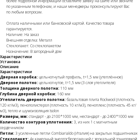
более подробной информации оставляйте заявку на сайте или звоните
по указанным телефонам, и наши менеджеры проконсультируют Вас
по любым вопросам.
Оплата наличными или банковской картой. Качество товара
гарантируется.
Наличие: На заказ
Внешняя отделка: Металл
Стеклопакет: Со стеклопакетом
Назначение: В загородный дом
Характеристики
Установка
Описание
Характеристики
Дверная коробка:
цельногнутый профиль, t=1,5 мм (утеплённое)
Дверное полотно:
цельногнутое, t=1,5 мм (3 слоя утеплителя)
Толщина дверного полотна:
110 мм
Глубина дверной коробки:
160 мм
Утеплитель дверного полотна:
базальтовая плита Rockwool (плотность
120 кг/м3), пенополистерол (плотность 10 кг/м3), пеноплекс (плотность 45 кг/
м3), тепло и шумоизоляция Isolon
Размеры, мм:
стандарт - до 2100*1000 мм, нестандарт - до 2400*1000 мм
Количество контуров уплотнения:
3, из них 1 с магнитным
сердечником
Петли:
3 усиленные петли Combiarialdo (Италия) на закрытых подшипниках
Стеклопакет:
4х камерный энергосберегающий с зеркальной тонировкой