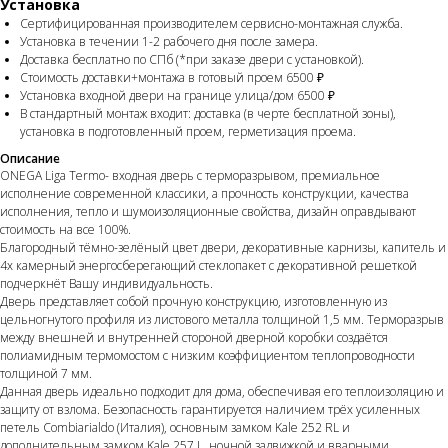
Установка
Сертифицированная производителем сервисно-монтажная служба.
Установка в течении 1-2 рабочего дня после замера.
Доставка бесплатно по СПб (*при заказе двери с установкой).
Стоимость доставки+монтажа в готовый проем 6500 ₽
Установка входной двери на границе улица/дом 6500 ₽
В стандартный монтаж входит: доставка (в черте бесплатной зоны),
установка в подготовленный проем, герметизация проема.
Описание
ONEGA Liga Termo- входная дверь с терморазрывом, премиальное
исполнение современной классики, а прочность конструкции, качества
исполнения, тепло и шумоизоляционные свойства, дизайн оправдывают
стоимость на все 100%.
Благородный тёмно-зелёный цвет двери, декоративные карнизы, капитель и
4х камерный энергосберегающий стеклопакет с декоративной решеткой
подчеркнёт Вашу индивидуальность.
Дверь представляет собой прочную конструкцию, изготовленную из
цельногнутого профиля из листового металла толщиной 1,5 мм. Терморазрыв
между внешней и внутренней стороной дверной коробки создаётся
полиамидным термомостом с низким коэффициентом теплопроводности
толщиной 7 мм.
Данная дверь идеально подходит для дома, обеспечивая его теплоизоляцию и
защиту от взлома. Безопасность гарантируется наличием трёх усиленных
петель Combiarialdo (Италия), основным замком Kale 252 RL и
дополнительным замком Kale 257 L, ночной задвижкой и вварными