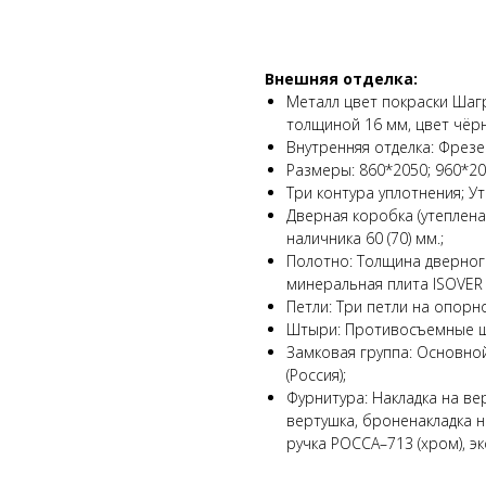
В КОРЗИНУ
Внешняя отделка:
Металл цвет покраски Ша
толщиной 16 мм, цвет чёр
Внутренняя отделка: Фрез
Размеры: 860*2050; 960*20
Три контура уплотнения; У
Дверная коробка (утеплена
наличника 60 (70) мм.;
Полотно: Толщина дверног
минеральная плита ISOVER
Петли: Три петли на опорн
Штыри: Противосъемные шт
Замковая группа: Основно
(Россия);
Фурнитура: Накладка на ве
вертушка, броненакладка н
ручка РОССА–713 (хром), э