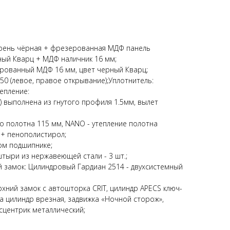
грень чёрная + фрезерованная МДФ панель
ный Кварц + МДФ наличник 16 мм;
ерованный МДФ 16 мм, цвет черный Кварц;
50 (левое, правое открывание);Уплотнитель:
тепление:
) выполнена из гнутого профиля 1.5мм, вылет
о полотна 115 мм, NANO - утепление полотна
 + пенополистирол;
ом подшипнике;
ыри из нержавеющей стали - 3 шт.;
й замок: Цилиндровый Гардиан 2514 - двухсистемный
рхний замок с автошторка CRIT, цилиндр APECS ключ-
а цилиндр врезная, задвижка «Ночной сторож»,
ксцентрик металлический;