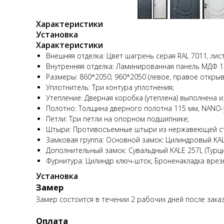
Характеристики
Установка
Характеристики
Внешняя отделка: Цвет шагрень серая RAL 7011, ли
Внутренняя отделка: Ламинированная панель МДФ 1
Размеры: 860*2050; 960*2050 (левое, правое открыв
Уплотнитель: Три контура уплотнения;
Утепление: Дверная коробка (утеплена) выполнена из
Полотно: Толщина дверного полотна 115 мм, NANO-
Петли: Три петли на опорном подшипнике;
Штыри: Противосъемные штыри из нержавеющей ста
Замковая группа: Основной замок: Цилиндровый KALE
Дополнительный замок: Сувальдный KALE 257L (Турци
Фурнитура: Цилиндр ключ-шток, Броненакладка врезна
Установка
Замер
Замер состоится в течении 2 рабочих дней после заказ
Оплата