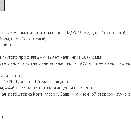
ст стали + ламинированная панель МДФ 16 мм, цвет Софт серый;
6 мм, цвет Софт белый;
ание);
 гнутого профиля 2мм, вылет наличника 60 (70) мм;
утепление полотна минеральная плита ISOVER + пенополистирол;
ли - 4 шт.;
 252R (Турция) – 4-й класс защиты;
я) – 4-й класс защиты + марганцевая пластина;
я, автошторка Крит, глазок , Задвижка «ночной сторож», ручка р
а.