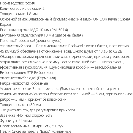
Производство:Россия
Количество листов стали:2
Толщина стали:1.8 мм
Основной замок:Электронный биометрический замок UNICOR Kevin (Южная
Корея)
Внешняя отделка:МДФ 10 мм (RAL 5014)
Внутренняя отделка:МДФ 10 мм (шагрень белая)
Полотно:П-образное! (цельногнутое)
Утеплитель:2 слоя — Базальтовая плита Rockwool акустик баттс+, плотностью
45 кг/м.куб. обеспечивают снижение воздушного шума от 43 дБ до 62 дБ
Обладает высокими прочностными характеристиками, при этом у материала
сохраняются все ключевые преимущества каменной ваты – негорючесть,
эффективная звукоизоляция. Шумоизоляция коробки — автомобильная
Виброизоляция STP Вибропласт.
Уплотнитель:Schlegel (Германия)
Ребра жесткости:П-образные
Усиление коробки:3 листа металла (5мм стали) в ответной части рамы
Усиление полотна:Лонжерон безопасности толщиной — 5 мм, горизонтальное
ребро — 5 мм «Горизонт безопасности»
Толщина полотна:80 мм
Эксцентрик:Есть, для регулировки прихлопа
Задвижка «Ночной сторож»:Есть
Фурнитура:Черная
Противосъемные штыри:Есть, 5 штук
Петли:Система петель "Барк", усиленные