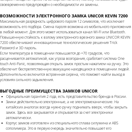
своевременно предупреждён о необходимости их замены.
ВОЗМОЖНОСТИ ЭЛЕКТРОННОГО ЗАМКА UNICOR KEVIN 7200
Максимальная разрядность цифрового пароля 12 символов, что исключает
возможность его подбора. Смена пароля возможна из мобильного приложения
в любой момент. Для этого может использоваться канал WI-FI или Bluetooth.
Повышенную стойкость к взлому электронного врезного замка UNICOR KEVIN
7200 обеспечивают инновационные технологические решения Trick
Password и 3D пароль.
Если температура в помещении повышается до +70 градусов, что
расценивается автоматикой, как угроза возгорания, сработает система One
touch Anti-Panic, позволяющая открыть замок простым нажатием на ручку. Это
обеспечит беспрепятственную эвакуацию находящихся в помещении людей.
Дополнительно включится встроенная сирена, что поможет найти выход в
условиях сильного задымления.
ВЫГОДНЫЕ ПРЕИМУЩЕСТВА ЗАМКОВ UNICOR
Официальная гарантия 2 года, есть представительство бренда в России.
Замки действительно электронные, а не электромеханические. На
китайских аналогах всегда нужно ручку поднимать вверх, чтобы закрыть
замок. Здесь все закрывается и открывается за счет электроники
автоматически.
Корпус замков изготовлен из специального сплава силумина и ABS
сополимера. Это в первую очередь значительно повышает его