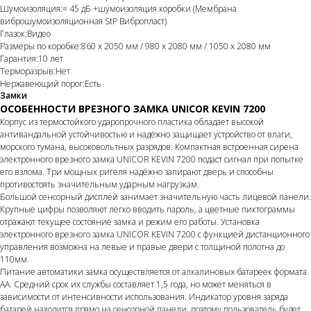
Шумоизоляция:≈ 45 дБ +шумоизоляция коробки (Мембрана
виброшумоизоляционная StP Вибропласт)
Глазок:Видео
Размеры по коробке:860 х 2050 мм / 980 х 2080 мм / 1050 x 2080 мм
Гарантия:10 лет
Терморазрыв:Нет
Нержавеющий порог:Есть
Замки
ОСОБЕННОСТИ ВРЕЗНОГО ЗАМКА UNICOR KEVIN 7200
Корпус из термостойкого ударопрочного пластика обладает высокой
антивандальной устойчивостью и надёжно защищает устройство от влаги,
морского тумана, высоковольтных разрядов. Компактная встроенная сирена
электронного врезного замка UNICOR KEVIN 7200 подаст сигнал при попытке
его взлома. Три мощных ригеля надёжно запирают дверь и способны
противостоять значительным ударным нагрузкам.
Большой сенсорный дисплей занимает значительную часть лицевой панели.
Крупные цифры позволяют легко вводить пароль, а цветные пиктограммы
отражают текущее состояние замка и режим его работы. Установка
электронного врезного замка UNICOR KEVIN 7200 с функцией дистанционного
управления возможна на левые и правые двери с толщиной полотна до
110мм.
Питание автоматики замка осуществляется от алкалиновых батареек формата
АА. Средний срок их службы составляет 1,5 года, но может меняться в
зависимости от интенсивности использования. Индикатор уровня заряда
батарей находится прямо на сенсорной панели, поэтому пользователь будет