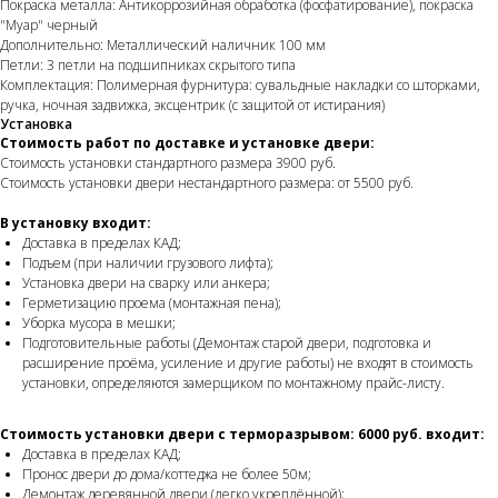
Покраска металла: Антикоррозийная обработка (фосфатирование), покраска
"Муар" черный
Дополнительно: Металлический наличник 100 мм
Петли: 3 петли на подшипниках скрытого типа
Комплектация: Полимерная фурнитура: сувальдные накладки со шторками,
ручка, ночная задвижка, эксцентрик (с защитой от истирания)
Установка
Стоимость работ по доставке и установке двери:
Стоимость установки стандартного размера 3900 руб.
Стоимость установки двери нестандартного размера: от 5500 руб.
В установку входит:
Доставка в пределах КАД;
Подъем (при наличии грузового лифта);
Установка двери на сварку или анкера;
Герметизацию проема (монтажная пена);
Уборка мусора в мешки;
Подготовительные работы (Демонтаж старой двери, подготовка и
расширение проёма, усиление и другие работы) не входят в стоимость
установки, определяются замерщиком по монтажному прайс-листу.
Стоимость установки двери с терморазрывом: 6000 руб. входит:
Доставка в пределах КАД;
Пронос двери до дома/коттеджа не более 50м;
Демонтаж деревянной двери (легко укреплённой);