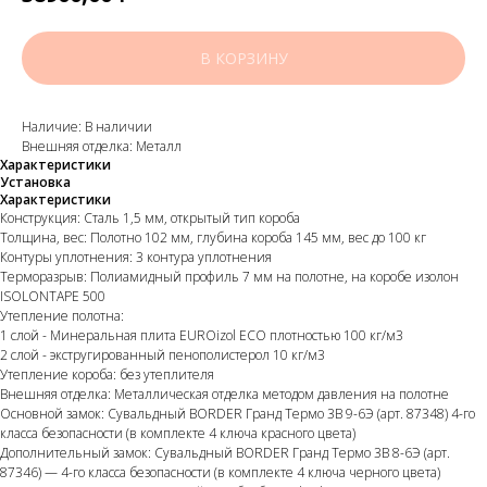
В КОРЗИНУ
Наличие: В наличии
Внешняя отделка: Металл
Характеристики
Установка
Характеристики
Конструкция: Сталь 1,5 мм, открытый тип короба
Толщина, вес: Полотно 102 мм, глубина короба 145 мм, вес до 100 кг
Контуры уплотнения: 3 контура уплотнения
Терморазрыв: Полиамидный профиль 7 мм на полотне, на коробе изолон
ISOLONTAPE 500
Утепление полотна:
1 слой - Минеральная плита EUROizol ECO плотностью 100 кг/м3
2 слой - экстругированный пенополистерол 10 кг/м3
Утепление короба: без утеплителя
Внешняя отделка: Металлическая отделка методом давления на полотне
Основной замок: Сувальдный BORDER Гранд Термо 3В 9-6Э (арт. 87348) 4-го
класса безопасности (в комплекте 4 ключа красного цвета)
Дополнительный замок: Сувальдный BORDER Гранд Термо 3В 8-6Э (арт.
87346) — 4-го класса безопасности (в комплекте 4 ключа черного цвета)