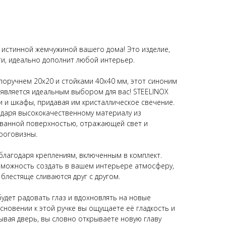
т истинной жемчужиной вашего дома! Это изделие,
и, идеально дополнит любой интерьер.
 поручнем 20x20 и стойками 40x40 мм, этот синоним
является идеальным выбором для вас! STEELINOX
и и шкафы, придавая им кристаллическое свечение.
одаря высококачественному материалу из
ванной поверхностью, отражающей свет и
роговизны.
 благодаря креплениям, включенным в комплект.
озможность создать в вашем интерьере атмосферу,
блестяще сливаются друг с другом.
будет радовать глаз и вдохновлять на новые
сновении к этой ручке вы ощущаете её гладкость и
рывая дверь, вы словно открываете новую главу