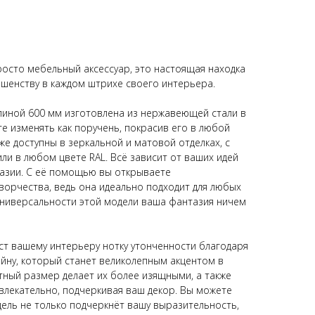
росто мебельный аксессуар, это настоящая находка
ершенству в каждом штрихе своего интерьера.
линой 600 мм изготовлена из нержавеющей стали в
е изменять как поручень, покрасив его в любой
кже доступны в зеркальной и матовой отделках, с
ли в любом цвете RAL. Всё зависит от ваших идей
тазии. С её помощью вы открываете
орчества, ведь она идеально подходит для любых
универсальности этой модели ваша фантазия ничем
ст вашему интерьеру нотку утонченности благодаря
йну, который станет великолепным акцентом в
ный размер делает их более изящными, а также
влекательно, подчеркивая ваш декор. Вы можете
дель не только подчеркнёт вашу выразительность,