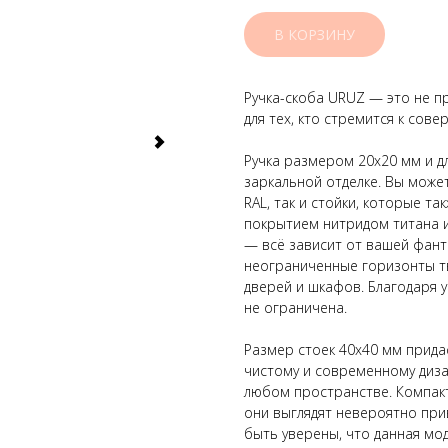
В КОРЗИНУ
Ручка-скоба URUZ — это не п
для тех, кто стремится к сов
Ручка размером 20x20 мм и д
заркальной отделке. Вы может
RAL, так и стойки, которые та
покрытием нитридом титана и
— всё зависит от вашей фан
неограниченные горизонты тв
дверей и шкафов. Благодаря 
не ограничена.
Размер стоек 40x40 мм прида
чистому и современному диза
любом пространстве. Компакт
они выглядят невероятно при
быть уверены, что данная мо