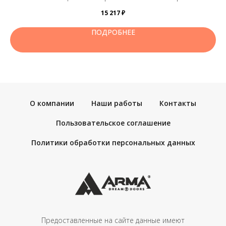
зеркало,сатинат,графит,черный лакобель, белый лакобель,
15 217
₽
прозрачное стекло, зеркало )
ПОДРОБНЕЕ
О компании
Наши работы
Контакты
Пользовательское соглашение
Политики обработки персональных данных
Предоставленные на сайте данные имеют