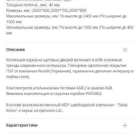
Толщина полотна , мм.: 40 мм
Размеры, мм.: 2000*600,2000*700,2000*800
Максимальные размеры, мм: По высоте до 2400 мм /По ширине до
1000 мм
Минимальные размеры, мм: По высоте до 1500 мм /По ширине до 400
мм
Описание
Коллекция каркасно-щитовых дверей включает в себя ключевые
тренды современного интерьера. Глянцевое однотонное покрытие
ПЭТ от компании Renolit (Германия), гармонично дополнит интерьер в
любом стиле.
Комплектуется итальянскими петлями AGB 2 и замком AGB.
Возможна комплектация со скрытом коробом INVISIBLE.
В основе высококачественный MDF швейцарской компании - "Swiss
Krono" и каркас из прочного LVL.
Характеристики