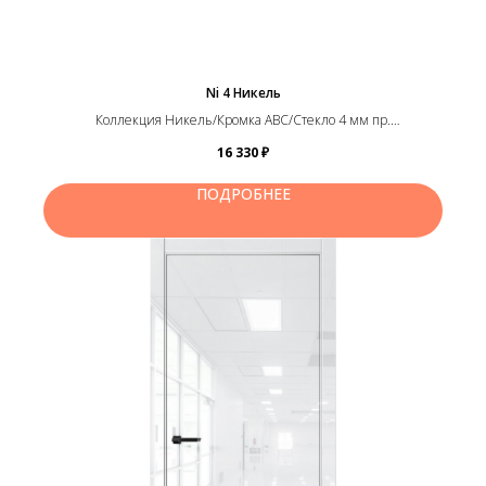
Ni 4 Никель
Коллекция Никель/Кромка ABC/Стекло 4 мм пр.
зеркало,сатинат,графит,черный лакобель, белый лакобель,
16 330
₽
прозрачное стекло, зеркало )
ПОДРОБНЕЕ